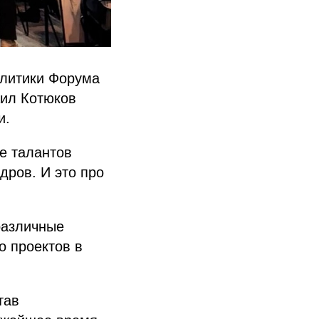
олитики Форума
аил Котюков
и.
е талантов
дров. И это про
различные
о проектов в
тав